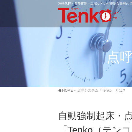
運転代行・各種夜勤・工場などの不規則な業務の
点呼
HOME
»
点呼システム「Tenko」とは？
自動強制起床・
「Tenko（テン