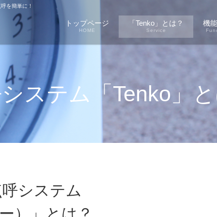
点呼を簡単に！
トップページ
「Tenko」とは？
機
HOME
Service
Fun
システム「Tenko」
点呼システム
コー）」とは？