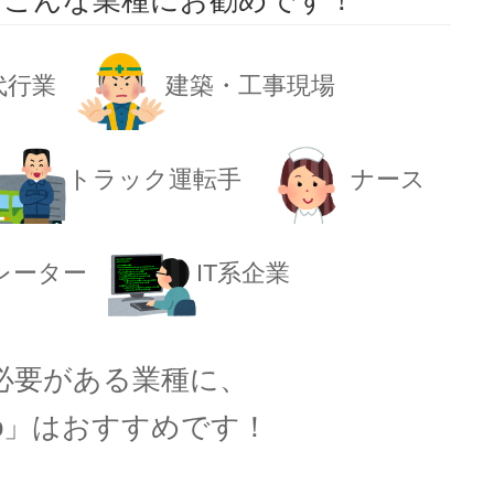
）はこんな業種にお勧めです！
代行業
建築・工事現場
トラック運転手
ナース
レーター
IT系企業
必要がある業種に、
ko」はおすすめです！